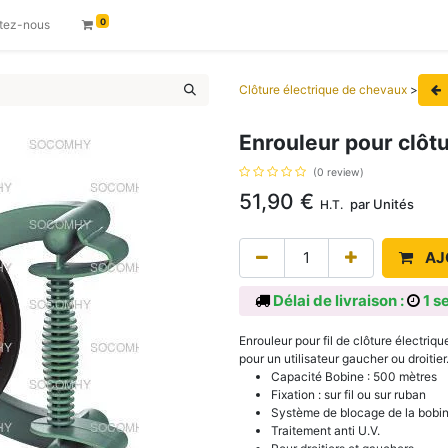
0
tez-nous
Clôture électrique de chevaux
>
Enrouleur pour clôtu
(0 review)
51,90
€
par
Unités
H.T.
AJ
Délai de livraison :
1 s
Enrouleur pour fil de clôture électriq
pour un utilisateur gaucher ou droiti
Capacité Bobine : 500 mètres
Fixation : sur fil ou sur ruban
Système de blocage de la bobi
Traitement anti U.V.