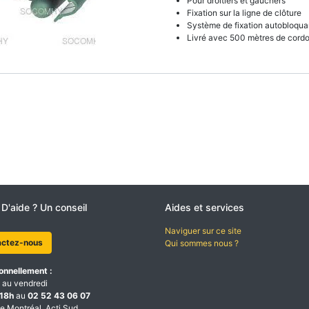
Pour droitiers et gauchers
Fixation sur la ligne de clôture
Système de fixation autobloquan
Livré avec 500 mètres de cordo
 D'aide ? Un conseil
Aides et services
Naviguer sur ce site
actez-nous
Qui sommes nous ?
onnellement :
 au vendredi
18h
au
02 52 43 06 07
e Montréal, Acti Sud,