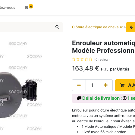
0
tez-nous
Clôture électrique de chevaux
>
Enrouleur automatiq
Modèle Professionn
(0 review)
163,48
€
par
Unités
H.T.
AJ
Délai de livraison :
1 s
Enrouleur pour clôture électrique au
mètres avec un système anti-retour e
au centre de l'enrouleur pour éviter l
1 Mode Automatique / Modèle P
Livré avec 65 m de cordon