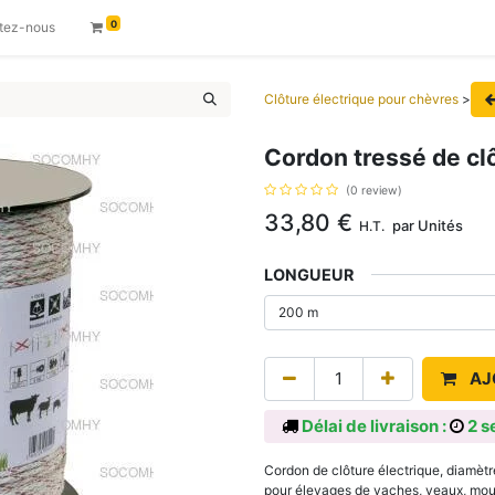
0
tez-nous
Clôture électrique pour chèvres
>
Cordon tressé de cl
(0 review)
33,80
€
par
Unités
H.T.
LONGUEUR
AJ
Délai de livraison :
2 s
Cordon de clôture électrique, diamètr
pour élevages de vaches, veaux, mout