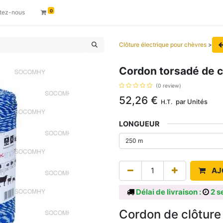
0
tez-nous
Clôture électrique pour chèvres
>
Cordon torsadé de c
(0 review)
52,26
€
par
Unités
H.T.
LONGUEUR
AJ
Délai de livraison :
2 s
Cordon de clôture