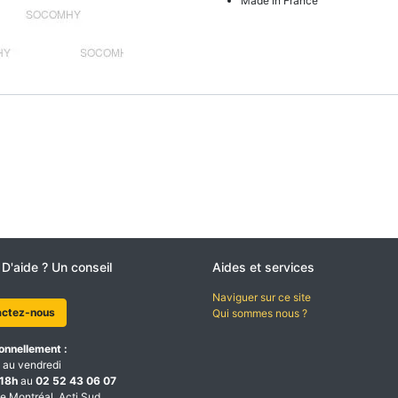
Made in France
 D'aide ? Un conseil
Aides et services
Naviguer sur ce site
actez-nous
Qui sommes nous ?
onnellement :
 au vendredi
18h
au
02 52 43 06 07
e Montréal, Acti Sud,