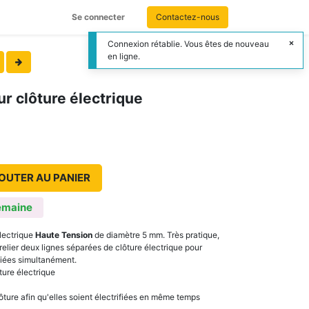
Se connecter
Contactez-nous
Connexion rétablie. Vous êtes de nouveau
en ligne.
ur clôture électrique
OUTER AU PANIER
emaine
électrique
Haute Tension
de diamètre 5 mm. Très pratique,
lier deux lignes séparées de clôture électrique pour
ifiées simultanément.
ture électrique
ture afin qu'elles soient électrifiées en même temps