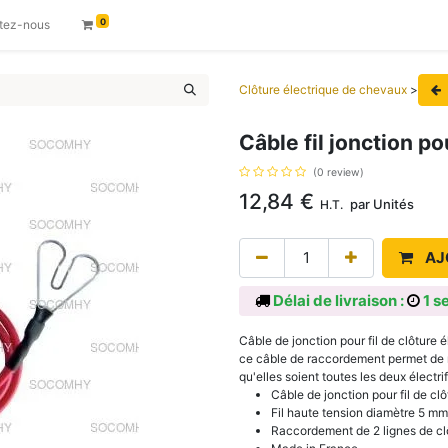
0
tez-nous
Clôture électrique de chevaux
>
Câble fil jonction po
(0 review)
12,84
€
par
Unités
H.T.
AJ
Délai de livraison :
1 s
Câble de jonction pour fil de clôture 
ce câble de raccordement permet de re
qu'elles soient toutes les deux électr
Câble de jonction pour fil de clô
Fil haute tension diamètre 5 mm
Raccordement de 2 lignes de clô