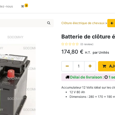
0
tez-nous
Clôture électrique de chevaux
>
Batterie de clôture 
(0 review)
174,80
€
par
Unités
H.T.
AJ
Délai de livraison :
1 s
Accumulateur 12 Volts idéal sur les c
12 V 80 Ah
Dimensions : 280 x 170 x 190 