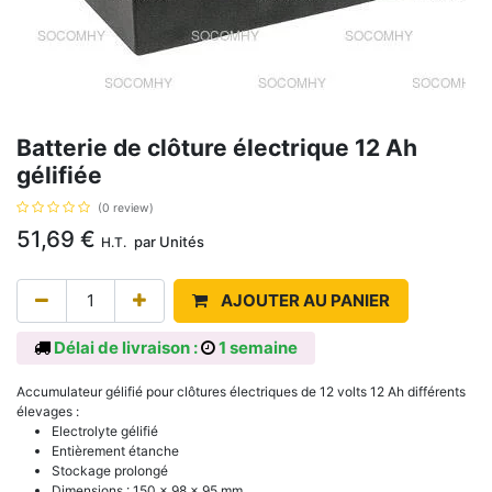
Batterie de clôture électrique 12 Ah
gélifiée
(0 review)
51,69
€
par
Unités
H.T.
AJOUTER AU PANIER
Délai de livraison :
1 semaine
Accumulateur gélifié pour clôtures électriques de 12 volts 12 Ah différents
élevages :
Electrolyte gélifié
Entièrement étanche
Stockage prolongé
Dimensions : 150 x 98 x 95 mm