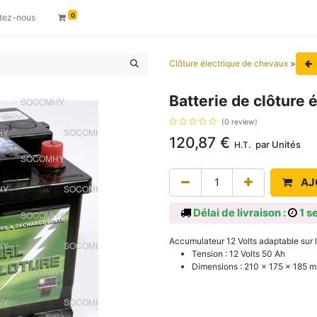
0
tez-nous
Clôture électrique de chevaux
>
Batterie de clôture 
(0 review)
120,87
€
par
Unités
H.T.
AJ
Délai de livraison :
1 s
Accumulateur 12 Volts adaptable sur l
Tension : 12 Volts 50 Ah
Dimensions : 210 x 175 x 185 